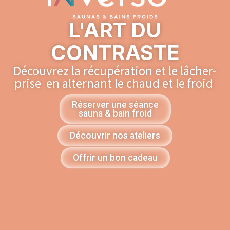
L'ART DU
CONTRASTE
Découvrez la récupération et le lâcher-
prise en alternant le chaud et le froid
Réserver une séance
sauna & bain froid
Découvrir nos ateliers
Offrir un bon cadeau