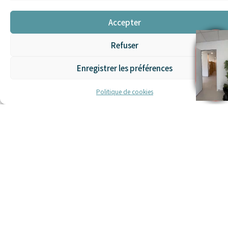
Accepter
Refuser
Enregistrer les préférences
Les séances à
Voir toutes les
prestations
l'unité
Politique de cookies
25 min
50 min
à partir de 30€ /
à partir de 40€ /
personne
personne