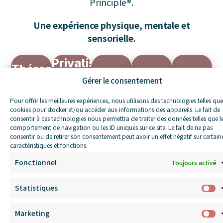
Principle®.
Une expérience physique, mentale et
sensorielle.
Privatiser
Thérapie
Cabine
Le
le
Salle
Gérer le consentement
de
bien-
café
centre
détente
contraste
être
Pour offrir les meilleures expériences, nous utilisons des technologies telles que
Boissons
Groupes,
cookies pour stocker et/ou accéder aux informations des appareils. Le fait de
Lumnothérapie
Sauna
consentir à ces technologies nous permettra de traiter des données telles que l
& Petite
Entreprises,
Massages
&
infrarouge
comportement de navigation ou les ID uniques sur ce site. Le fait de ne pas
restauration
Clubs
& Soins
consentir ou de retirer son consentement peut avoir un effet négatif sur certain
Infusions
& Bain
locale
sportifs,
énergétiques
caractéristiques et fonctions.
froid
CSE
Fonctionnel
Toujours activé
Découvrir
Découvri
Découvrir
Découvrir
Découvrir
Statistiques
Marketing