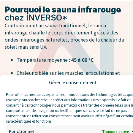
Pourquoi le sauna infrarouge
chez INVERSO*
Contrairement au sauna traditionnel, le sauna
infrarouge chauffe le corps directement grâce à des
ondes infrarouges naturelles, proches de la chaleur du
soleil mais sans UV.
Température moyenne :
45 à 60 °C
Chaleur ciblée sur les muscles, articulations et
fascias
Gérer le consentement
Respiration facile et sensation de confort durable
Pour offrir les meilleures expériences, nous utilisons des technologies telles que
cookies pour stocker et/ou accéder aux informations des appareils. Le fait de
Cette action en profondeur déclenche des réponses
consentir à ces technologies nous permettra de traiter des données telles que l
comportement de navigation ou les ID uniques sur ce site. Le fait de ne pas
physiologiques naturelles : activation de la circulation,
consentir ou de retirer son consentement peut avoir un effet négatif sur certain
sudation progressive et détente neuromusculaire.
caractéristiques et fonctions.
Fonctionnel
Toujours activé