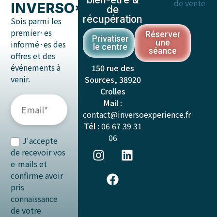
de vente
INVERSO*
de
récupération
Sois parmi les
premier·es
Réserver
Privatiser
une
informé·es des
le centre
séance
offres et des
événements à
150 rue des
venir.
Sources, 38920
Crolles
Mail :
contact@inversoexperience.fr
Tél :
06 67 39 31
06
J'accepte
de recevoir vos
e-mails et
confirme avoir
pris
connaissance
de votre