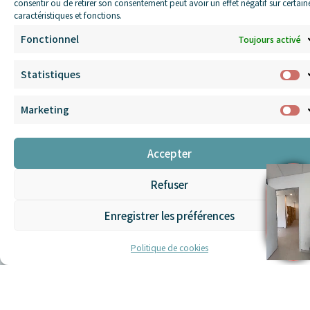
consentir ou de retirer son consentement peut avoir un effet négatif sur certain
caractéristiques et fonctions.
Privatisation
Fonctionnel
Toujours activé
Statistiques
Rejoins
Mentions
Conditions
Marketing
Centre de
légales
générales
l’aventure
bien-être &
de vente
INVERSO*
de
Accepter
récupération
Sois parmi les
premier·es
Réserver
Privatiser
Refuser
une
informé·es des
le centre
séance
offres et des
Enregistrer les préférences
événements à
150 rue des
venir.
Sources, 38920
Politique de cookies
Crolles
Mail :
contact@inversoexperience.fr
Tél :
06 67 39 31