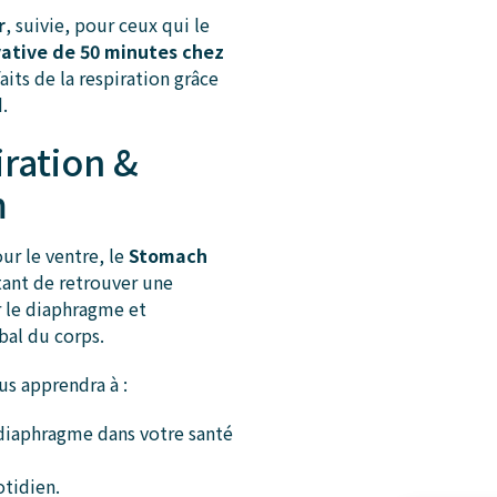
r
, suivie, pour ceux qui le
vative de 50 minutes chez
aits de la respiration grâce
.
iration &
m
ur le ventre, le
Stomach
ant de retrouver une
er le diaphragme et
bal du corps.
us apprendra à :
 diaphragme dans votre santé
otidien.