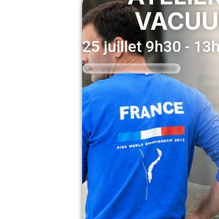
VACUU
25 juillet
9h30
-
13