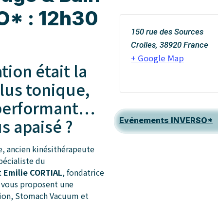
O* : 12h30
150 rue des Sources
Crolles
,
38920
France
+ Google Map
ation était la
plus tonique,
 performant…
us apaisé ?
Evénements INVERSO*
e, ancien kinésithérapeute
pécialiste du
t
Emilie CORTIAL
, fondatrice
, vous proposent une
tion, Stomach Vacuum et