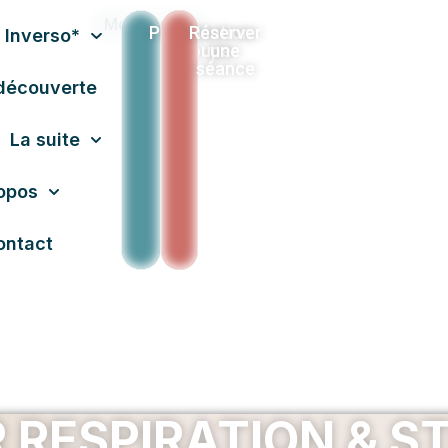
Mon compte
Privatisation
Réserver
 Inverso*
Groupe
une
séance
découverte
La suite
opos
ontact
R RESPIRATION & 