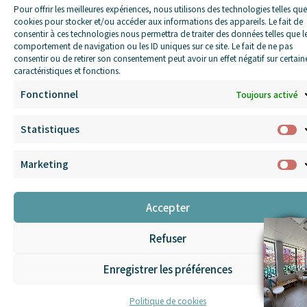
Pour offrir les meilleures expériences, nous utilisons des technologies telles que
cookies pour stocker et/ou accéder aux informations des appareils. Le fait de
En savoir plus
consentir à ces technologies nous permettra de traiter des données telles que l
comportement de navigation ou les ID uniques sur ce site. Le fait de ne pas
consentir ou de retirer son consentement peut avoir un effet négatif sur certain
caractéristiques et fonctions.
150 rue des Sources
Fonctionnel
Toujours activé
Crolles
,
38920
France
+ Google Map
Statistiques
Marketing
Accepter
Refuser
Cliquez pour accepter les cookies
Enregistrer les préférences
marketing et activer ce contenu
Politique de cookies