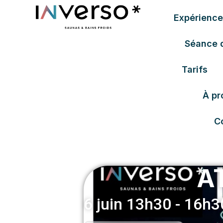
Expérience
Séance 
Tarifs
À pr
C
A
6 juin
13h30
-
16h3