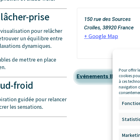
 lâcher-prise
150 rue des Sources
Crolles
,
38920
France
visualisation pour relâcher
+ Google Map
retrouver un équilibre entre
elaxations dynamiques.
pables de mettre en place
en.
Pour offrir l
cookies pour
Evénements INVERSO*
à ces techno
ud-froid
navigation ou
consentement
piration guidée pour relancer
Fonctio
crer les sensations.
Statisti
Marketi