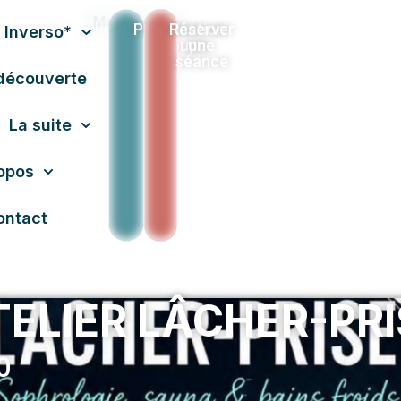
Mon compte
Privatisation
Réserver
 Inverso*
Groupe
une
séance
découverte
La suite
opos
ontact
TELIER LÂCHER-PRI
0