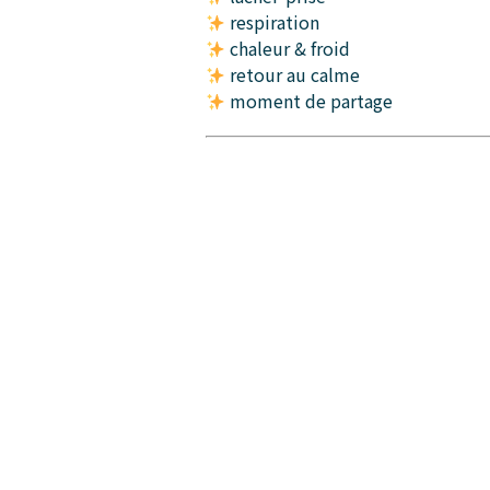
respiration
chaleur & froid
retour au calme
moment de partage
Infusion offerte pour clôturer en 
Places limitées à 10 personnes
Tarif : 55 € TTC / personne
Rejoins l’aventure
INVERSO*
Sois parmi les premier·es informé·es
des offres et des événements à venir.